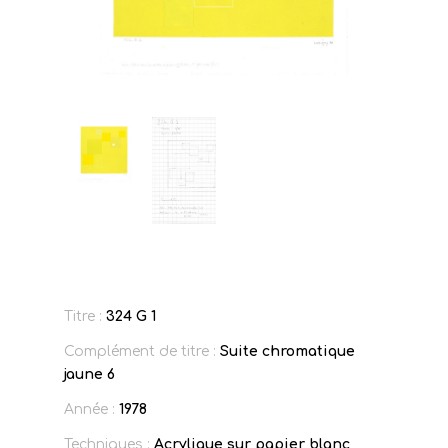
Titre :
324 G 1
Complément de titre :
Suite chromatique
jaune 6
Année :
1978
Techniques :
Acrylique sur papier blanc