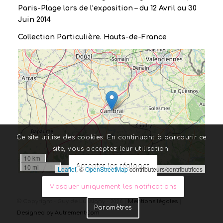
Paris-Plage lors de l’exposition – du 12 Avril au 30
Juin 2014
Collection Particulière. Hauts-de-France
Ce site utilise des cookies. En continuant à parcourir ce
site, vous acceptez leur utilisation.
10 km
Accepter les réglages
10 mi
Leaflet
, ©
OpenStreetMap
contributeurs/contributrices
Masquer uniquement les notifications
© Copyright - Guy de Lussigny - 2026 |
Mentions légales
|
Paramètres
Designed by AutrementCom