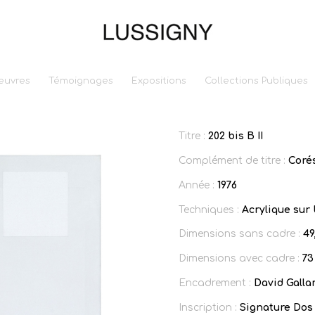
euvres
Témoignages
Expositions
Collections Publiques
Titre :
202 bis B II
Complément de titre :
Coré
Année :
1976
Techniques :
Acrylique sur 
Dimensions sans cadre :
49
Dimensions avec cadre :
73
Encadrement :
David Gallar
Inscription :
Signature Dos 