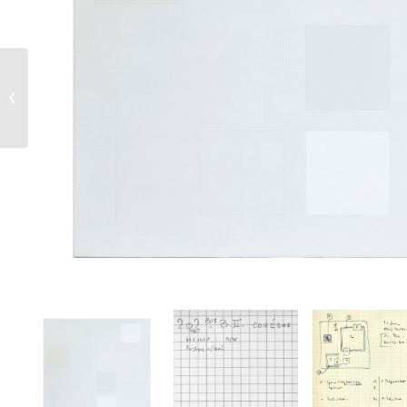
194 B I – Criasos –
1976