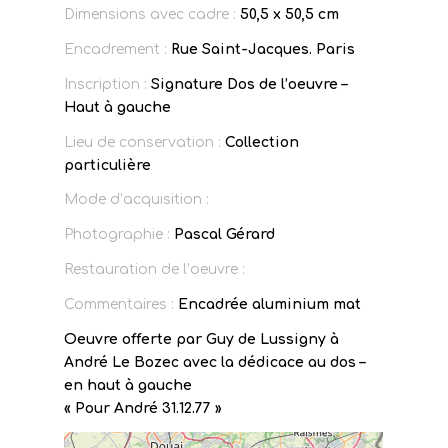
Dimensions avec cadre :
50,5 x 50,5 cm
Encadrement :
Rue Saint-Jacques. Paris
Inscription :
Signature Dos de l’oeuvre –
Haut à gauche
Lieu de conservation :
Collection
particulière
Mode d’acquisition :
Photographie :
Pascal Gérard
Restauration de l’oeuvre :
Commentaires :
Encadrée aluminium mat
Oeuvre offerte par Guy de Lussigny à
André Le Bozec avec la dédicace au dos –
en haut à gauche
« Pour André 31.12.77 »