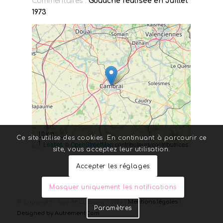
Commentaires :
Gouache réalisée en Juillet
1973
10 km
Ce site utilise des cookies. En continuant à parcourir ce
10 mi
Leaflet
, ©
OpenStreetMap
contributeurs/contributrices
site, vous acceptez leur utilisation.
Accepter les réglages
Masquer uniquement les notifications
© Copyright - Guy de Lussigny - 2026 |
Mentions légales
|
Paramètres
Designed by AutrementCom