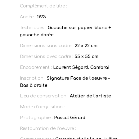
Complément de titre :
Année :
1973
Techniques :
Gouache sur papier blanc +
gouache dorée
Dimensions sans cadre :
22 x 22 cm
Dimensions avec cadre :
55 x 55 cm
Encadrement :
Laurent Ségard. Cambrai
Inscription :
Signature Face de l’oeuvre –
Bas à droite
Lieu de conservation :
Atelier de l’artiste
Mode d’acquisition :
Photographie :
Pascal Gérard
Restauration de l’oeuvre :