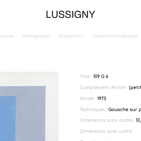
euvres
Témoignages
Expositions
Collections Publiques
Titre :
109 G 6
Complément de titre :
(peti
Année :
1973
Techniques :
Gouache sur p
Dimensions sans cadre :
13
Dimensions avec cadre :