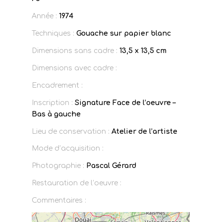
Année :
1974
Techniques :
Gouache sur papier blanc
Dimensions sans cadre :
13,5 x 13,5 cm
Dimensions avec cadre :
Encadrement :
Inscription :
Signature Face de l’oeuvre –
Bas à gauche
Lieu de conservation :
Atelier de l’artiste
Mode d’acquisition :
Photographie :
Pascal Gérard
Restauration de l’oeuvre :
Commentaires :