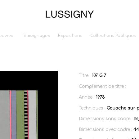
euvres
Témoignages
Expositions
Collections Publiques
Titre :
107 G 7
Complément de titre :
Année :
1973
Techniques :
Gouache sur p
Dimensions sans cadre :
18
Dimensions avec cadre :
44