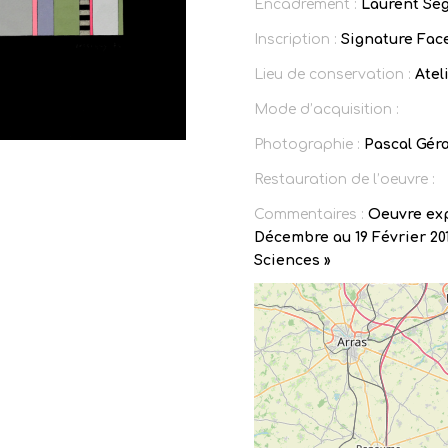
Encadrement :
Laurent Ség
Inscription :
Signature Face
Lieu de conservation :
Ateli
Mode d’acquisition :
Photographie :
Pascal Gér
Restauration de l’oeuvre :
Commentaires :
Oeuvre exp
Décembre au 19 Février 2011
Sciences »