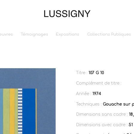
euvres
Témoignages
Expositions
Collections Publiques
Titre :
107 G 10
Complément de titre :
Année :
1974
Techniques :
Gouache sur p
Dimensions sans cadre :
18
Dimensions avec cadre :
51