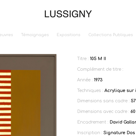
euvres
Témoignages
Expositions
Collections Publiques
Titre :
105 M II
Complément de titre :
Année :
1973
Techniques :
Acrylique sur i
Dimensions sans cadre :
57
Dimensions avec cadre :
60
Encadrement :
David Gallar
Inscription :
Signature Dos 