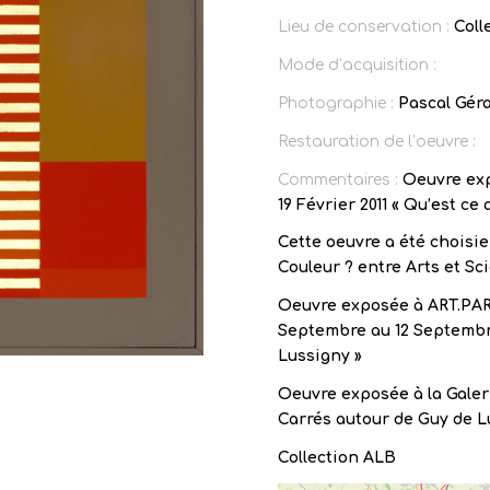
Lieu de conservation :
Coll
Mode d’acquisition :
Photographie :
Pascal Gér
Restauration de l’oeuvre :
Commentaires :
Oeuvre exp
19 Février 2011 « Qu’est ce
Cette oeuvre a été choisie 
Couleur ? entre Arts et Sc
Oeuvre exposée à ART.PA
Septembre au 12 Septembre 
Lussigny »
Oeuvre exposée à la Galer
Carrés autour de Guy de Lu
Collection ALB