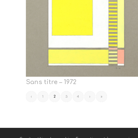
Sans titre – 1972
‹
1
2
3
4
›
»