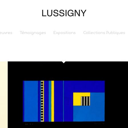
euvres
Témoignages
Expositions
Collections Publiques