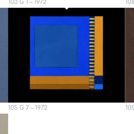
103 G 1 – 1972
106
105 G 7 – 1972
105