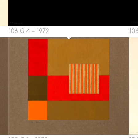
106 G 4 – 1972
106